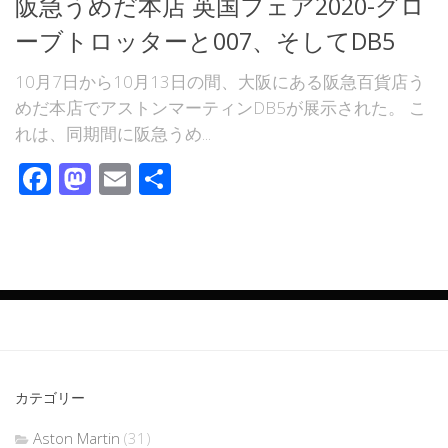
阪急うめだ本店 英国フェア2020-グロ
ーブトロッターと007、そしてDB5
10月7日から10月13日の間、大阪にある阪急百貨店う
めだ本店でアストンマーティンDB5が展示された。 こ
れは、同期間に阪急うめ...
Facebook
Mastodon
Email
共
有
カテゴリー
Aston Martin
(31)