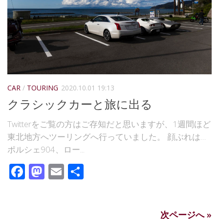
CAR
/
TOURING
2020.10.01 19:13
クラシックカーと旅に出る
Twitterをご覧の方はご存知だと思いますが、1週間ほど
東北地方へツーリングへ行っていました。 顔ぶれは…
ポルシェ904、ロー...
Facebook
Mastodon
Email
共
有
次ページへ »