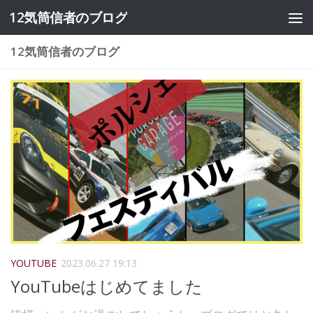
12気筒信者のブログ
コンテンツへスキップ
12気筒信者のブログ
YOUTUBE
2023.06.27 19:13
YouTubeはじめてました