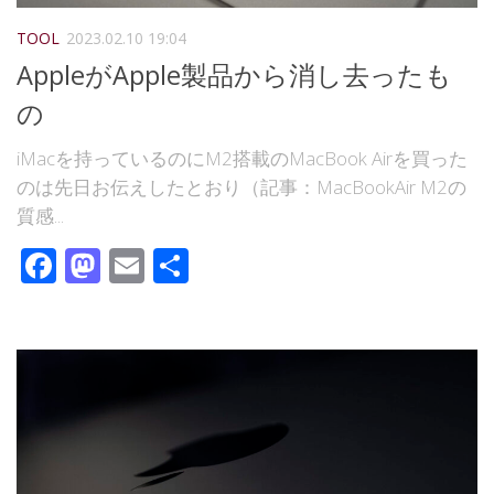
TOOL
2023.02.10 19:04
AppleがApple製品から消し去ったも
の
iMacを持っているのにM2搭載のMacBook Airを買った
のは先日お伝えしたとおり（記事：MacBookAir M2の
質感...
Facebook
Mastodon
Email
共
有