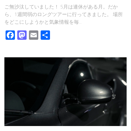
ご無沙汰していました！ 5月は連休がある月。だか
ら、1週間弱のロングツアーに行ってきました。 場所
をどこにしようかと気象情報を毎...
Facebook
Mastodon
Email
共
有