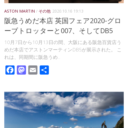
ASTON MARTIN
/
その他
2020.10.16 19:13
阪急うめだ本店 英国フェア2020-グロ
ーブトロッターと007、そしてDB5
10月7日から10月13日の間、大阪にある阪急百貨店う
めだ本店でアストンマーティンDB5が展示された。 こ
れは、同期間に阪急うめ...
Facebook
Mastodon
Email
共
有