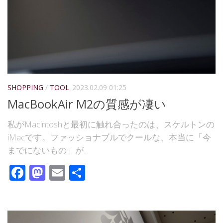
SHOPPING
/
TOOL
2023.02.09 01:25
MacBookAir M2の質感が凄い
私がMacintoshと最初に触れ合ったのは、スケルトンの
iMacです。ファッショナブルでクールな、本当に「今
までにないもの」が...
Facebook
Mastodon
Email
共
有