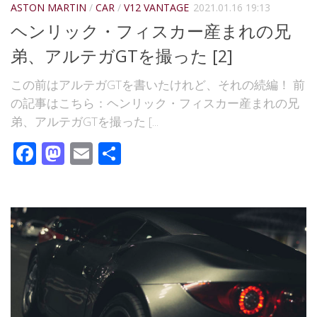
ASTON MARTIN
/
CAR
/
V12 VANTAGE
2021.01.16 19:13
ヘンリック・フィスカー産まれの兄
弟、アルテガGTを撮った [2]
この前はアルテガGTを書いたけれど、それの続編！ 前
の記事はこちら：ヘンリック・フィスカー産まれの兄
弟、アルテガGTを撮った [...
Facebook
Mastodon
Email
共
有