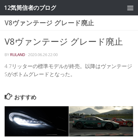
12気筒信者のブログ
コンテンツへスキップ
V8ヴァンテージ グレード廃止
V8ヴァンテージ グレード廃止
BY
RULAND
·
2020.06.26 22:00
4.7リッターの標準モデルが終売。以降はヴァンテージ
Sがボトムグレードとなった。
おすすめ